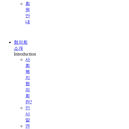
회
원
안
내
협의회
소개
Introduction
사
회
복
지
협
의
회
란?
인
사
말
연