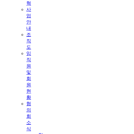
혁
사
업
안
내
조
직
도
임
직
원
및
회
원
현
황
협
의
회
소
식