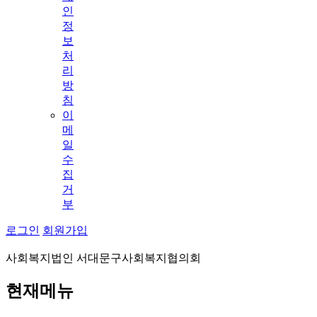
인
정
보
처
리
방
침
이
메
일
수
집
거
부
로그인
회원가입
사회복지법인 서대문구사회복지협의회
현재메뉴