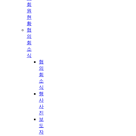
회
원
현
황
협
의
회
소
식
협
의
회
소
식
행
사
사
진
보
도
자