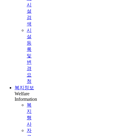
시
설
검
색
시
설
등
록
및
변
경
요
청
복지정보
Welfare
Information
복
지
행
사
자