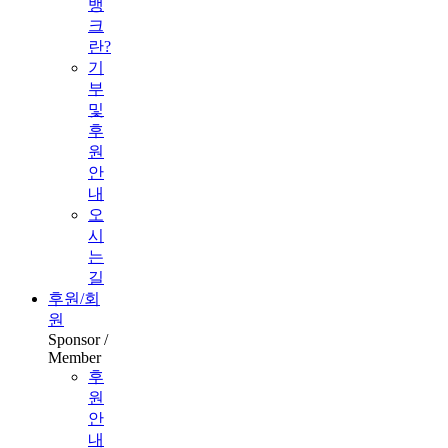
뱅
크
란?
기
부
및
후
원
안
내
오
시
는
길
후원/회
원
Sponsor /
Member
후
원
안
내