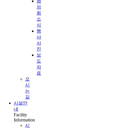
협
의
회
소
식
행
사
사
진
보
도
자
료
오
시
는
길
시설안
내
Facility
Information
시