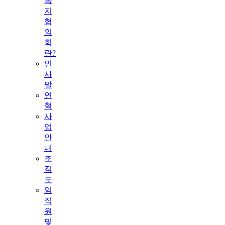
복
지
협
의
회
란?
인
사
말
연
혁
사
업
안
내
조
직
도
임
직
원
및