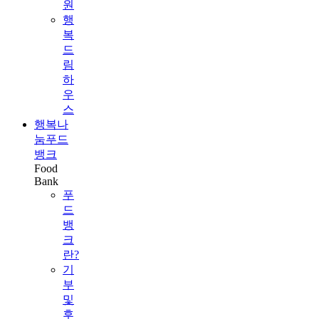
원
행
복
드
림
하
우
스
행복나
눔푸드
뱅크
Food
Bank
푸
드
뱅
크
란?
기
부
및
후