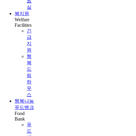
료
실
복지원
Welfare
Facilities
긴
급
지
원
행
복
드
림
하
우
스
행복나눔
푸드뱅크
Food
Bank
푸
드