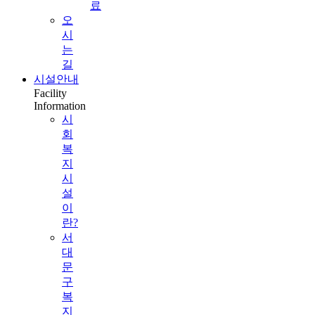
료
오
시
는
길
시설안내
Facility
Information
시
회
복
지
시
설
이
란?
서
대
문
구
복
지