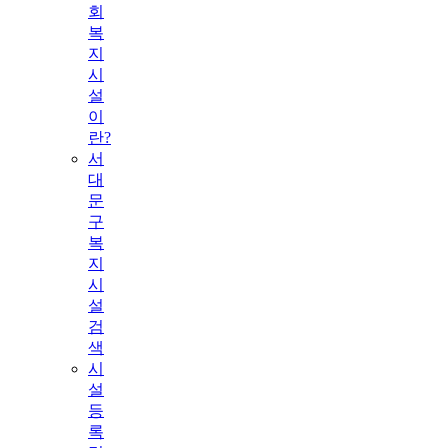
회
복
지
시
설
이
란?
서
대
문
구
복
지
시
설
검
색
시
설
등
록