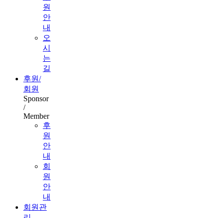
원
안
내
오
시
는
길
후원/
회원
Sponsor
/
Member
후
원
안
내
회
원
안
내
회원관
리