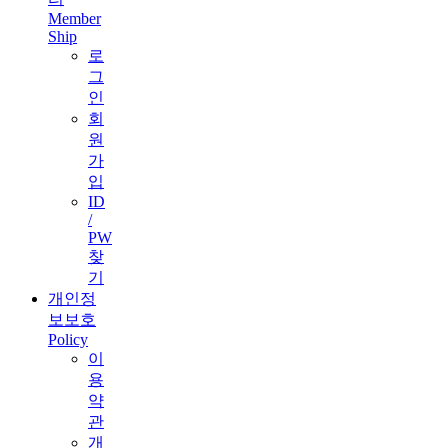
Member
Ship
로
그
인
회
원
가
입
ID
/
PW
찾
기
개인정
보보호
Policy
이
용
약
관
개