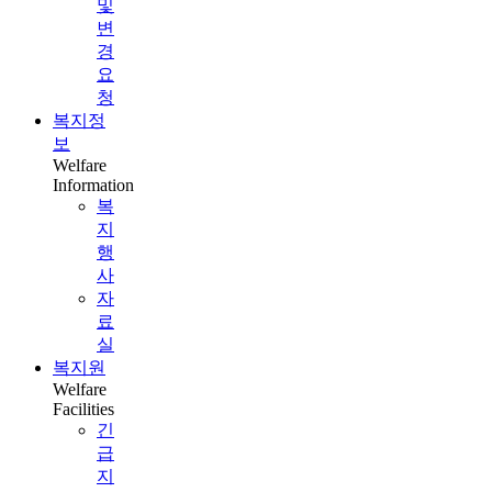
및
변
경
요
청
복지정
보
Welfare
Information
복
지
행
사
자
료
실
복지원
Welfare
Facilities
긴
급
지