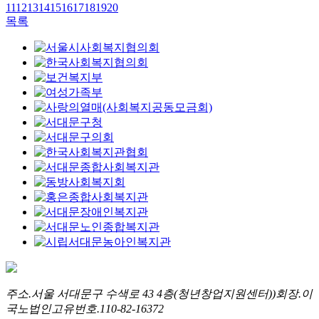
11
12
13
14
15
16
17
18
19
20
목록
주소.
서울 서대문구 수색로 43 4층(청년창업지원센터))
회장.
이
국노
법인고유번호.
110-82-16372