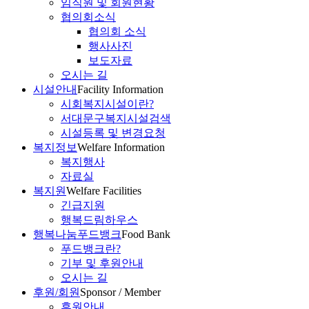
임직원 및 회원현황
협의회소식
협의회 소식
행사사진
보도자료
오시는 길
시설안내
Facility Information
시회복지시설이란?
서대문구복지시설검색
시설등록 및 변경요청
복지정보
Welfare Information
복지행사
자료실
복지원
Welfare Facilities
긴급지원
행복드림하우스
행복나눔푸드뱅크
Food Bank
푸드뱅크란?
기부 및 후원안내
오시는 길
후원/회원
Sponsor / Member
후원안내