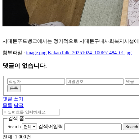
서대문푸드뱅크에서는 정기적으로 서대문구내사회복지시설에 후
첨부파일 :
image.png
KakaoTalk_20251024_100651484_01.jpg
댓글이 없습니다.
등록
댓글 쓰기
목록
답글
검색 폼
Search
검색어입력
Search
전체: 1,000건