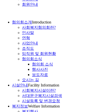
회원안내
협의회소개
Introduction
사회복지협의회란?
인사말
연혁
사업안내
조직도
임직원 및 회원현황
협의회소식
협의회 소식
행사사진
보도자료
오시는 길
시설안내
Facility Information
시회복지시설이란?
서대문구복지시설검색
시설등록 및 변경요청
복지정보
Welfare Information
복지행사