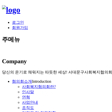
로그인
회원가입
주메뉴
Company
당신의 온기로 채워지는 따듯한 세상!
서대문구사회복지협의회가
협의회소개
Introduction
사회복지협의회란?
인사말
연혁
사업안내
조직도