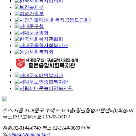
주소.
서울 서대문구 수색로 43 4층(청년창업지원센터))
회장.
이
국노
법인고유번호.
110-82-16372
전화.
02-3144-0740
팩스.
02-3144-0883
이메
일.
sdmssn@hanmail.net