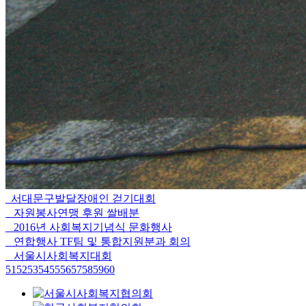
서대문구발달장애인 걷기대회
자원봉사연맹 후원 쌀배분
2016년 사회복지기념식 문화행사
연합행사 TF팀 및 통합지원분과 회의
서울시사회복지대회
51
52
53
54
55
56
57
58
59
60