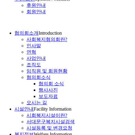
후원안내
회원안내
협의회소개
Introduction
사회복지협의회란?
인사말
연혁
사업안내
조직도
임직원 및 회원현황
협의회소식
협의회 소식
행사사진
보도자료
오시는 길
시설안내
Facility Information
시회복지시설이란?
서대문구복지시설검색
시설등록 및 변경요청
복지정보
Welfare Information