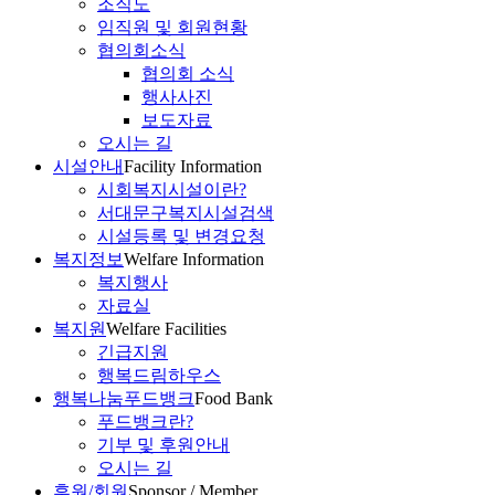
조직도
임직원 및 회원현황
협의회소식
협의회 소식
행사사진
보도자료
오시는 길
시설안내
Facility Information
시회복지시설이란?
서대문구복지시설검색
시설등록 및 변경요청
복지정보
Welfare Information
복지행사
자료실
복지원
Welfare Facilities
긴급지원
행복드림하우스
행복나눔푸드뱅크
Food Bank
푸드뱅크란?
기부 및 후원안내
오시는 길
후원/회원
Sponsor / Member