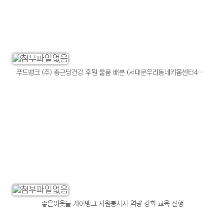
푸드뱅크 (주) 종근당건강 후원 물품 배분 (서대문우리동네키움센터4호점)
좋은이웃들 케어뱅크 자원봉사자 역량 강화 교육 진행