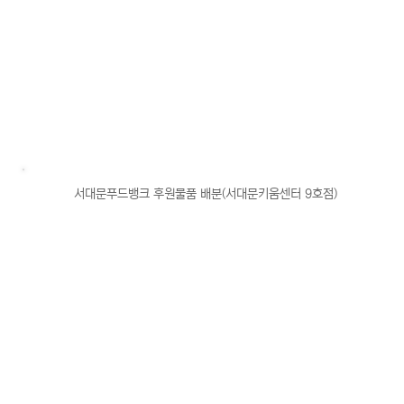
서대문푸드뱅크 후원물품 배분(서대문키움센터 9호점)