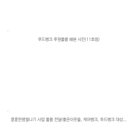
푸드뱅크 후원물품 배분 사진(11호점)
훈훈한명절나기 사업 물품 전달(좋은이웃들, 케어뱅크, 푸드뱅크 대상...