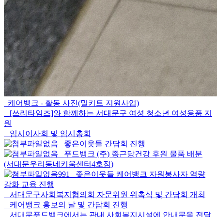
케어뱅크 - 활동 사진(밀키트 지원사업)
[쓰리타임즈]와 함께하는 서대문구 여성 청소년 여성용품 지
원
임시이사회 및 임시총회
좋은이웃들 간담회 진행
푸드뱅크 (주) 종근당건강 후원 물품 배분
(서대문우리동네키움센터4호점)
991
좋은이웃들 케어뱅크 자원봉사자 역량
강화 교육 진행
서대문구사회복지협의회 자문위원 위촉식 및 간담회 개최
케어뱅크 홍보의 날 및 간담회 진행
서대문푸드뱅크에서는 관내 사회복지시설에 안내문을 전달