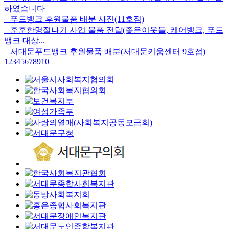
하였습니다
푸드뱅크 후원물품 배분 사진(11호점)
훈훈한명절나기 사업 물품 전달(좋은이웃들, 케어뱅크, 푸드
뱅크 대상...
서대문푸드뱅크 후원물품 배분(서대문키움센터 9호점)
1
2
3
4
5
6
7
8
9
10