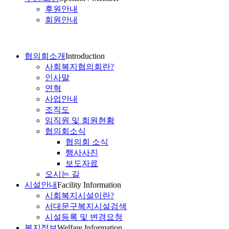
후원안내
회원안내
협의회소개
Introduction
사회복지협의회란?
인사말
연혁
사업안내
조직도
임직원 및 회원현황
협의회소식
협의회 소식
행사사진
보도자료
오시는 길
시설안내
Facility Information
시회복지시설이란?
서대문구복지시설검색
시설등록 및 변경요청
복지정보
Welfare Information