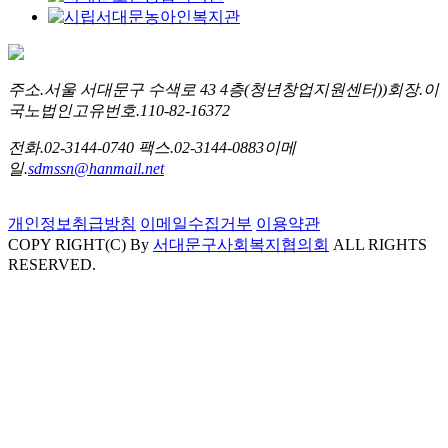
주소.
서울 서대문구 수색로 43 4층(청년창업지원센터))
회장.
이
국노
법인고유번호.
110-82-16372
전화.
02-3144-0740
팩스.
02-3144-0883
이메
일.
sdmssn@hanmail.net
개인정보취급방침
이메일수집거부
이용약관
COPY RIGHT(C) By
서대문구사회복지협의회
ALL RIGHTS
RESERVED.