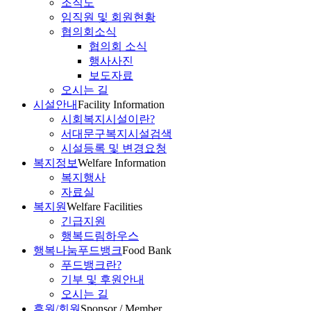
조직도
임직원 및 회원현황
협의회소식
협의회 소식
행사사진
보도자료
오시는 길
시설안내
Facility Information
시회복지시설이란?
서대문구복지시설검색
시설등록 및 변경요청
복지정보
Welfare Information
복지행사
자료실
복지원
Welfare Facilities
긴급지원
행복드림하우스
행복나눔푸드뱅크
Food Bank
푸드뱅크란?
기부 및 후원안내
오시는 길
후원/회원
Sponsor / Member