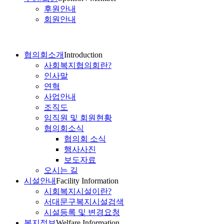
후원안내
회원안내
협의회소개
Introduction
사회복지협의회란?
인사말
연혁
사업안내
조직도
임직원 및 회원현황
협의회소식
협의회 소식
행사사진
보도자료
오시는 길
시설안내
Facility Information
시회복지시설이란?
서대문구복지시설검색
시설등록 및 변경요청
복지정보
Welfare Information