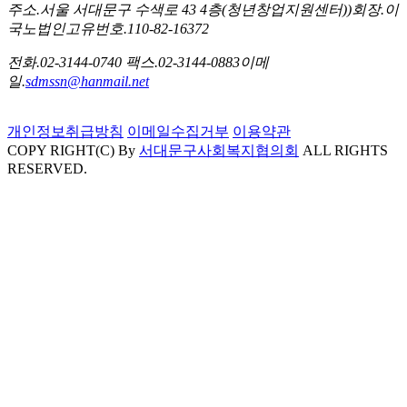
주소.
서울 서대문구 수색로 43 4층(청년창업지원센터))
회장.
이
국노
법인고유번호.
110-82-16372
전화.
02-3144-0740
팩스.
02-3144-0883
이메
일.
sdmssn@hanmail.net
개인정보취급방침
이메일수집거부
이용약관
COPY RIGHT(C) By
서대문구사회복지협의회
ALL RIGHTS
RESERVED.