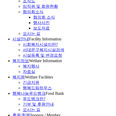
조직도
임직원 및 회원현황
협의회소식
협의회 소식
행사사진
보도자료
오시는 길
시설안내
Facility Information
시회복지시설이란?
서대문구복지시설검색
시설등록 및 변경요청
복지정보
Welfare Information
복지행사
자료실
복지원
Welfare Facilities
긴급지원
행복드림하우스
행복나눔푸드뱅크
Food Bank
푸드뱅크란?
기부 및 후원안내
오시는 길
후원/회원
Sponsor / Member