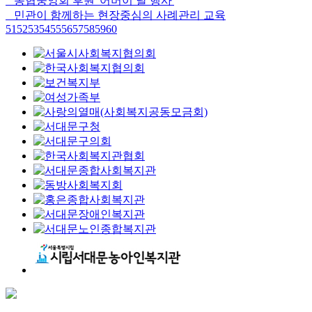
농협중앙회 후원 '어버이 날 행사'
민관이 함께하는 현장중심의 사례관리 교육
51
52
53
54
55
56
57
58
59
60