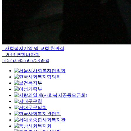
사회복지기업 및 교회 현판식
2013 연합바자회
51
52
53
54
55
56
57
58
59
60