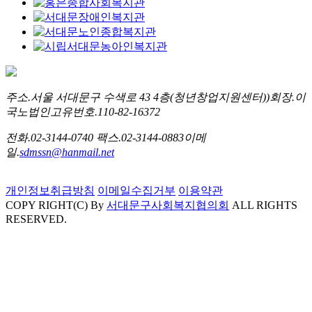
주소.
서울 서대문구 수색로 43 4층(청년창업지원센터))
회장.
이
국노
법인고유번호.
110-82-16372
전화.
02-3144-0740
팩스.
02-3144-0883
이메
일.
sdmssn@hanmail.net
개인정보취급방침
이메일수집거부
이용약관
COPY RIGHT(C) By
서대문구사회복지협의회
ALL RIGHTS
RESERVED.