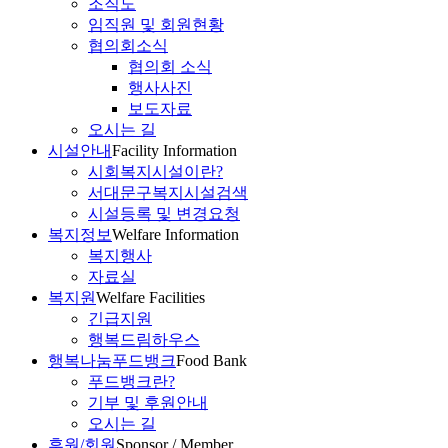
조직도
임직원 및 회원현황
협의회소식
협의회 소식
행사사진
보도자료
오시는 길
시설안내
Facility Information
시회복지시설이란?
서대문구복지시설검색
시설등록 및 변경요청
복지정보
Welfare Information
복지행사
자료실
복지원
Welfare Facilities
긴급지원
행복드림하우스
행복나눔푸드뱅크
Food Bank
푸드뱅크란?
기부 및 후원안내
오시는 길
후원/회원
Sponsor / Member