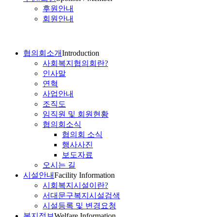
후원안내
회원안내
협의회소개
Introduction
사회복지협의회란?
인사말
연혁
사업안내
조직도
임직원 및 회원현황
협의회소식
협의회 소식
행사사진
보도자료
오시는 길
시설안내
Facility Information
시회복지시설이란?
서대문구복지시설검색
시설등록 및 변경요청
복지정보
Welfare Information