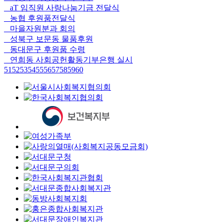
aT 임직원 사랑나눔기금 전달식
농협 후원품전달식
마을자원분과 회의
성북구 보문동 물품후원
동대문구 후원품 수령
연희동 사회공헌활동기부은행 실시
51
52
53
54
55
56
57
58
59
60