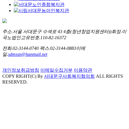
주소.
서울 서대문구 수색로 43 4층(청년창업지원센터))
회장.
이
국노
법인고유번호.
110-82-16372
전화.
02-3144-0740
팩스.
02-3144-0883
이메
일.
sdmssn@hanmail.net
개인정보취급방침
이메일수집거부
이용약관
COPY RIGHT(C) By
서대문구사회복지협의회
ALL RIGHTS
RESERVED.