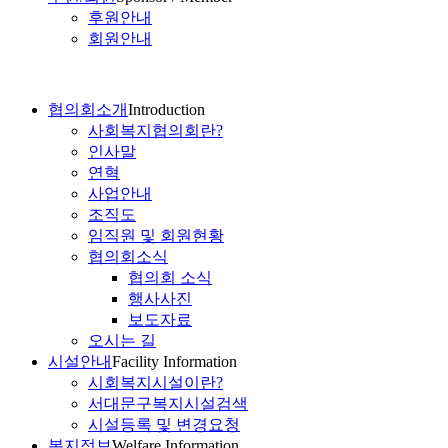
후원안내
회원안내
협의회소개
Introduction
사회복지협의회란?
인사말
연혁
사업안내
조직도
임직원 및 회원현황
협의회소식
협의회 소식
행사사진
보도자료
오시는 길
시설안내
Facility Information
시회복지시설이란?
서대문구복지시설검색
시설등록 및 변경요청
복지정보
Welfare Information