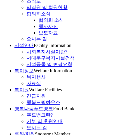
조직도
임직원 및 회원현황
협의회소식
협의회 소식
행사사진
보도자료
오시는 길
시설안내
Facility Information
시회복지시설이란?
서대문구복지시설검색
시설등록 및 변경요청
복지정보
Welfare Information
복지행사
자료실
복지원
Welfare Facilities
긴급지원
행복드림하우스
행복나눔푸드뱅크
Food Bank
푸드뱅크란?
기부 및 후원안내
오시는 길
후원/회원
Sponsor / Member