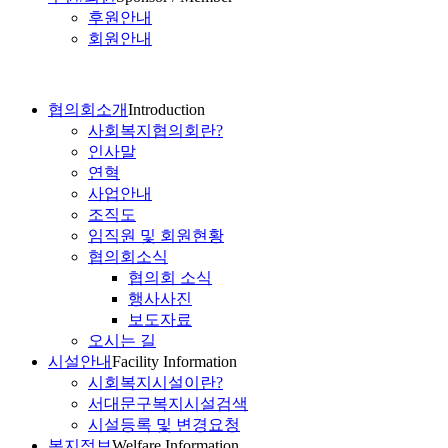
후원안내
회원안내
협의회소개
Introduction
사회복지협의회란?
인사말
연혁
사업안내
조직도
임직원 및 회원현황
협의회소식
협의회 소식
행사사진
보도자료
오시는 길
시설안내
Facility Information
시회복지시설이란?
서대문구복지시설검색
시설등록 및 변경요청
복지정보
Welfare Information