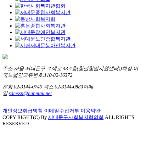
주소.
서울 서대문구 수색로 43 4층(청년창업지원센터))
회장.
이
국노
법인고유번호.
110-82-16372
전화.
02-3144-0740
팩스.
02-3144-0883
이메
일.
sdmssn@hanmail.net
개인정보취급방침
이메일수집거부
이용약관
COPY RIGHT(C) By
서대문구사회복지협의회
ALL RIGHTS
RESERVED.