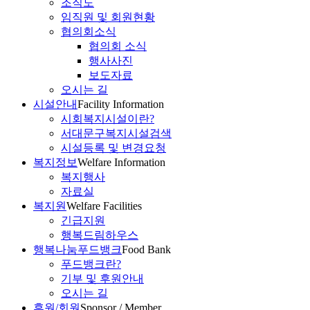
조직도
임직원 및 회원현황
협의회소식
협의회 소식
행사사진
보도자료
오시는 길
시설안내
Facility Information
시회복지시설이란?
서대문구복지시설검색
시설등록 및 변경요청
복지정보
Welfare Information
복지행사
자료실
복지원
Welfare Facilities
긴급지원
행복드림하우스
행복나눔푸드뱅크
Food Bank
푸드뱅크란?
기부 및 후원안내
오시는 길
후원/회원
Sponsor / Member