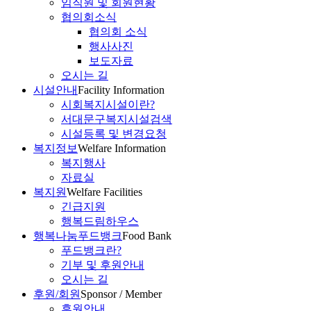
임직원 및 회원현황
협의회소식
협의회 소식
행사사진
보도자료
오시는 길
시설안내
Facility Information
시회복지시설이란?
서대문구복지시설검색
시설등록 및 변경요청
복지정보
Welfare Information
복지행사
자료실
복지원
Welfare Facilities
긴급지원
행복드림하우스
행복나눔푸드뱅크
Food Bank
푸드뱅크란?
기부 및 후원안내
오시는 길
후원/회원
Sponsor / Member
후원안내