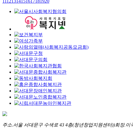
11
12
13
14
15
16
17
18
19
20
주소.
서울 서대문구 수색로 43 4층(청년창업지원센터))
회장.
이