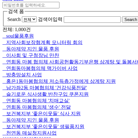
검색 폼
Search
검색어입력
Search
전체: 1,000건
soul물품후원
지역사회보장협계획 모니터링 회의
동아제약 지인 물품 후원
이사회 및 구청장님 만찬
연희동 마봄 협의체 사회공헌활동기부은행 삼계탕 및 돌봄
연희동마봄협의체 맥가이버 사업
방충망설치 사업
홍은1동마봄협의체 저소득층가정에게 삼계탕 지원
남가좌2동 마봄협의체 '건강식품전달'
슬기로운 식사생활 반찬구입 쿠폰지원
연희동 마봄협의체 '치매교실'
연희동 마봄협의체 '생수' 전달
보건복지부 '좋은이웃들' 식사 지원
동아제약 지인 물품 후원
보건복지부 '좋은이웃들' 생필품지원
천연동 매실청지원사업