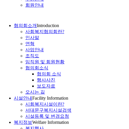
회원안내
협의회소개
Introduction
사회복지협의회란?
인사말
연혁
사업안내
조직도
임직원 및 회원현황
협의회소식
협의회 소식
행사사진
보도자료
오시는 길
시설안내
Facility Information
시회복지시설이란?
서대문구복지시설검색
시설등록 및 변경요청
복지정보
Welfare Information
복지행사