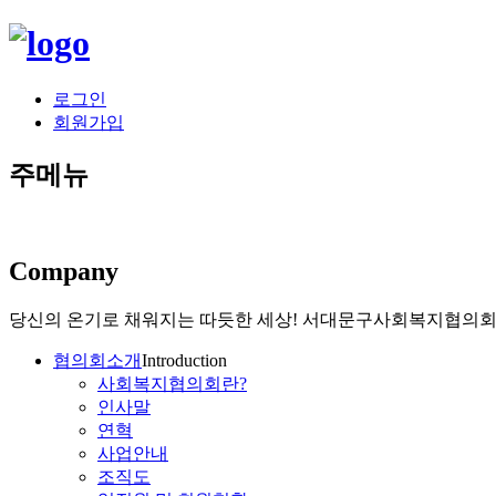
로그인
회원가입
주메뉴
Company
당신의 온기로 채워지는 따듯한 세상!
서대문구사회복지협의회가
협의회소개
Introduction
사회복지협의회란?
인사말
연혁
사업안내
조직도