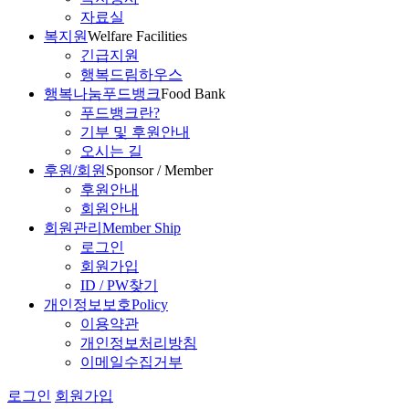
자료실
복지원
Welfare Facilities
긴급지원
행복드림하우스
행복나눔푸드뱅크
Food Bank
푸드뱅크란?
기부 및 후원안내
오시는 길
후원/회원
Sponsor / Member
후원안내
회원안내
회원관리
Member Ship
로그인
회원가입
ID / PW찾기
개인정보보호
Policy
이용약관
개인정보처리방침
이메일수집거부
로그인
회원가입