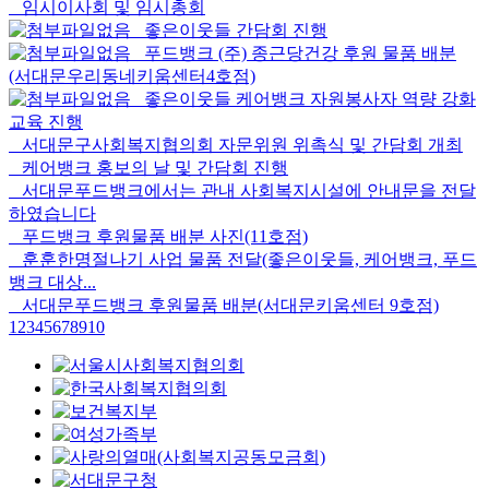
임시이사회 및 임시총회
좋은이웃들 간담회 진행
푸드뱅크 (주) 종근당건강 후원 물품 배분
(서대문우리동네키움센터4호점)
좋은이웃들 케어뱅크 자원봉사자 역량 강화
교육 진행
서대문구사회복지협의회 자문위원 위촉식 및 간담회 개최
케어뱅크 홍보의 날 및 간담회 진행
서대문푸드뱅크에서는 관내 사회복지시설에 안내문을 전달
하였습니다
푸드뱅크 후원물품 배분 사진(11호점)
훈훈한명절나기 사업 물품 전달(좋은이웃들, 케어뱅크, 푸드
뱅크 대상...
서대문푸드뱅크 후원물품 배분(서대문키움센터 9호점)
1
2
3
4
5
6
7
8
9
10