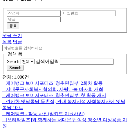
등록
댓글 쓰기
목록
답글
검색 폼
Search
검색어입력
Search
전체: 1,000건
케어뱅크 보미서포터즈 '청춘편집부' 2회차 활동
서대문구사회복지협의회, 사랑나눔 바자회 개최
케어뱅크 보미서포터즈 '청춘편집부' 첫 활동 개시
깐깐한 옛날통닭 등촌점, 관내 복지시설 사회복지사에 옛날
통닭 100...
케어뱅크 - 활동 사진(밀키트 지원사업)
[쓰리타임즈]와 함께하는 서대문구 여성 청소년 여성용품 지
원