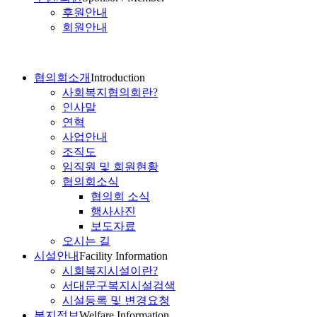
후원안내
회원안내
협의회소개
Introduction
사회복지협의회란?
인사말
연혁
사업안내
조직도
임직원 및 회원현황
협의회소식
협의회 소식
행사사진
보도자료
오시는 길
시설안내
Facility Information
시회복지시설이란?
서대문구복지시설검색
시설등록 및 변경요청
복지정보
Welfare Information