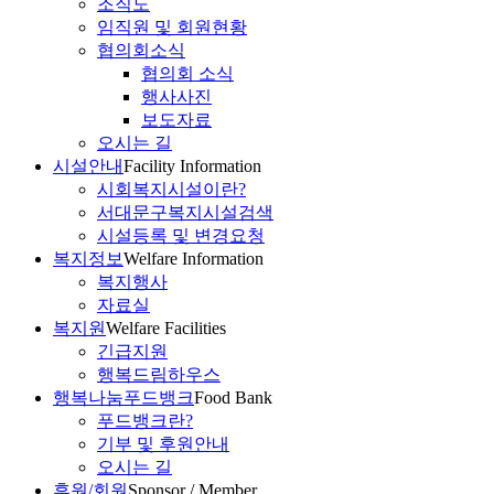
조직도
임직원 및 회원현황
협의회소식
협의회 소식
행사사진
보도자료
오시는 길
시설안내
Facility Information
시회복지시설이란?
서대문구복지시설검색
시설등록 및 변경요청
복지정보
Welfare Information
복지행사
자료실
복지원
Welfare Facilities
긴급지원
행복드림하우스
행복나눔푸드뱅크
Food Bank
푸드뱅크란?
기부 및 후원안내
오시는 길
후원/회원
Sponsor / Member