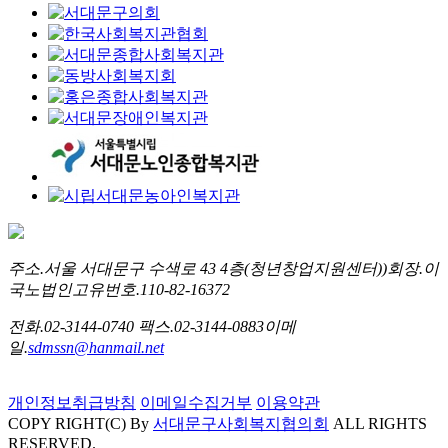
주소.
서울 서대문구 수색로 43 4층(청년창업지원센터))
회장.
이
국노
법인고유번호.
110-82-16372
전화.
02-3144-0740
팩스.
02-3144-0883
이메
일.
sdmssn@hanmail.net
개인정보취급방침
이메일수집거부
이용약관
COPY RIGHT(C) By
서대문구사회복지협의회
ALL RIGHTS
RESERVED.