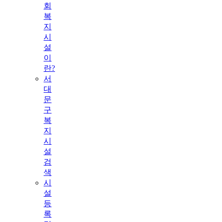
회
복
지
시
설
이
란?
서
대
문
구
복
지
시
설
검
색
시
설
등
록