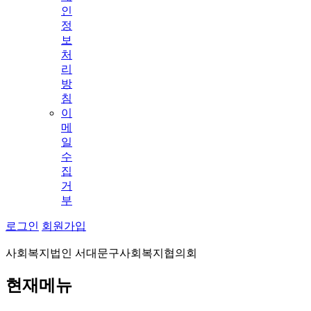
인
정
보
처
리
방
침
이
메
일
수
집
거
부
로그인
회원가입
사회복지법인 서대문구사회복지협의회
현재메뉴