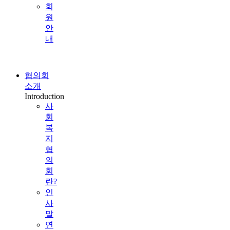
회
원
안
내
협의회
소개
Introduction
사
회
복
지
협
의
회
란?
인
사
말
연