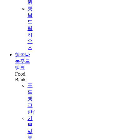
원
행
복
드
림
하
우
스
행복나
눔푸드
뱅크
Food
Bank
푸
드
뱅
크
란?
기
부
및
후