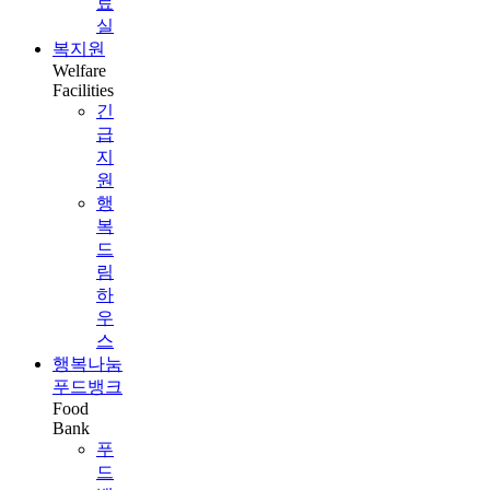
료
실
복지원
Welfare
Facilities
긴
급
지
원
행
복
드
림
하
우
스
행복나눔
푸드뱅크
Food
Bank
푸
드