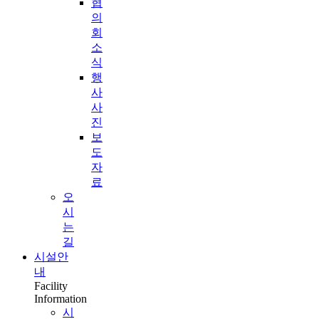
협
의
회
소
식
행
사
사
진
보
도
자
료
오
시
는
길
시설안
내
Facility
Information
시