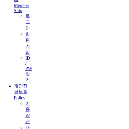
Member
Ship
로
그
인
회
원
가
입
ID
/
PW
찾
기
개인정
보보호
Policy
이
용
약
관
개