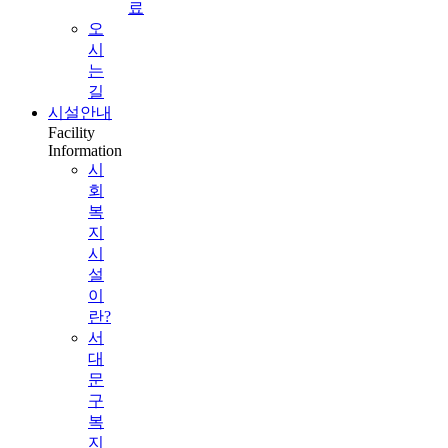
료
오
시
는
길
시설안내
Facility
Information
시
회
복
지
시
설
이
란?
서
대
문
구
복
지