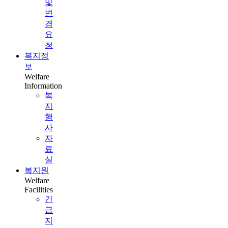
및
변
경
요
청
복지정
보
Welfare
Information
복
지
행
사
자
료
실
복지원
Welfare
Facilities
긴
급
지