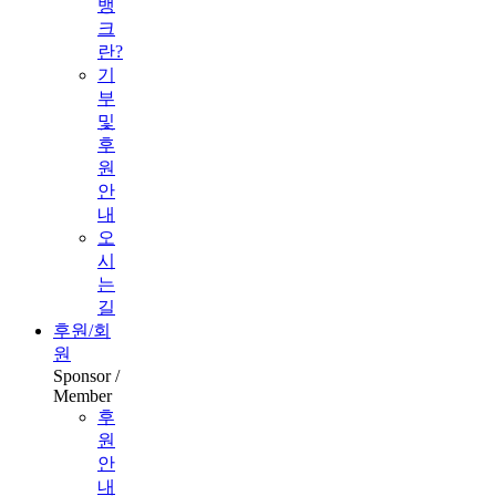
뱅
크
란?
기
부
및
후
원
안
내
오
시
는
길
후원/회
원
Sponsor /
Member
후
원
안
내