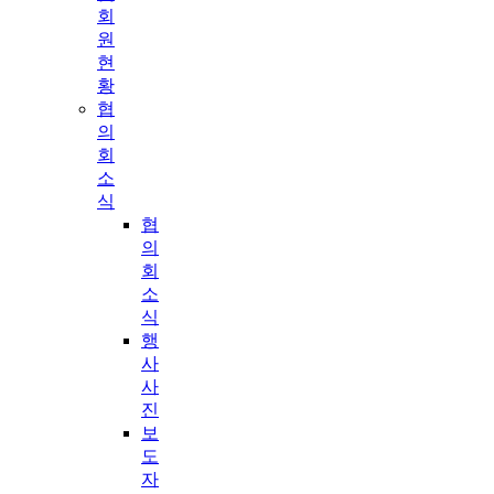
회
원
현
황
협
의
회
소
식
협
의
회
소
식
행
사
사
진
보
도
자