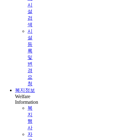
시
설
검
색
시
설
등
록
및
변
경
요
청
복지정보
Welfare
Information
복
지
행
사
자