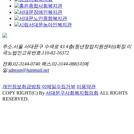
주소.
서울 서대문구 수색로 43 4층(청년창업지원센터))
회장.
이
국노
법인고유번호.
110-82-16372
전화.
02-3144-0740
팩스.
02-3144-0883
이메
일.
sdmssn@hanmail.net
개인정보취급방침
이메일수집거부
이용약관
COPY RIGHT(C) By
서대문구사회복지협의회
ALL RIGHTS
RESERVED.