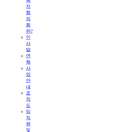
복
지
협
의
회
란?
인
사
말
연
혁
사
업
안
내
조
직
도
임
직
원
및