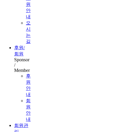
원
안
내
오
시
는
길
후원/
회원
Sponsor
/
Member
후
원
안
내
회
원
안
내
회원관
리