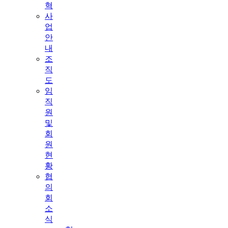
혁
사
업
안
내
조
직
도
임
직
원
및
회
원
현
황
협
의
회
소
식