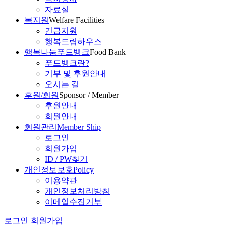
자료실
복지원
Welfare Facilities
긴급지원
행복드림하우스
행복나눔푸드뱅크
Food Bank
푸드뱅크란?
기부 및 후원안내
오시는 길
후원/회원
Sponsor / Member
후원안내
회원안내
회원관리
Member Ship
로그인
회원가입
ID / PW찾기
개인정보보호
Policy
이용약관
개인정보처리방침
이메일수집거부
로그인
회원가입