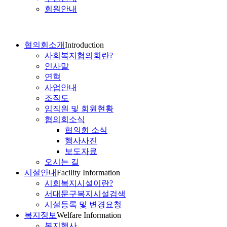
회원안내
협의회소개
Introduction
사회복지협의회란?
인사말
연혁
사업안내
조직도
임직원 및 회원현황
협의회소식
협의회 소식
행사사진
보도자료
오시는 길
시설안내
Facility Information
시회복지시설이란?
서대문구복지시설검색
시설등록 및 변경요청
복지정보
Welfare Information
복지행사