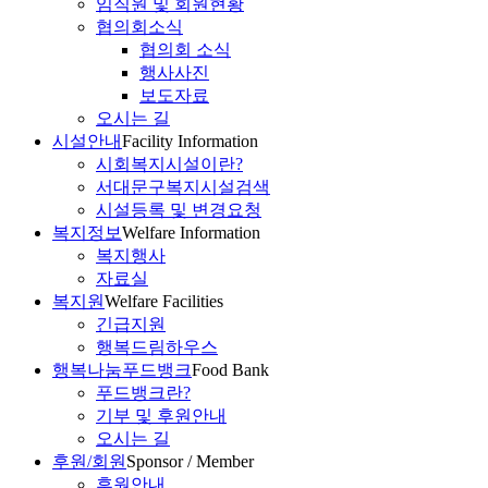
임직원 및 회원현황
협의회소식
협의회 소식
행사사진
보도자료
오시는 길
시설안내
Facility Information
시회복지시설이란?
서대문구복지시설검색
시설등록 및 변경요청
복지정보
Welfare Information
복지행사
자료실
복지원
Welfare Facilities
긴급지원
행복드림하우스
행복나눔푸드뱅크
Food Bank
푸드뱅크란?
기부 및 후원안내
오시는 길
후원/회원
Sponsor / Member
후원안내