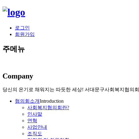
로그인
회원가입
주메뉴
Company
당신의 온기로 채워지는 따듯한 세상!
서대문구사회복지협의회가
협의회소개
Introduction
사회복지협의회란?
인사말
연혁
사업안내
조직도