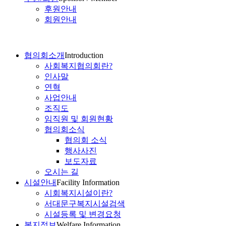
후원안내
회원안내
협의회소개
Introduction
사회복지협의회란?
인사말
연혁
사업안내
조직도
임직원 및 회원현황
협의회소식
협의회 소식
행사사진
보도자료
오시는 길
시설안내
Facility Information
시회복지시설이란?
서대문구복지시설검색
시설등록 및 변경요청
복지정보
Welfare Information