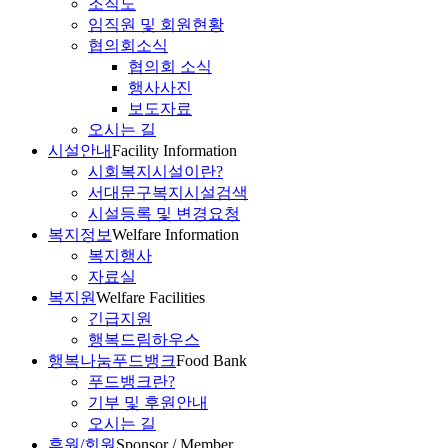
조직도
임직원 및 회원현황
협의회소식
협의회 소식
행사사진
보도자료
오시는 길
시설안내
Facility Information
시회복지시설이란?
서대문구복지시설검색
시설등록 및 변경요청
복지정보
Welfare Information
복지행사
자료실
복지원
Welfare Facilities
긴급지원
행복드림하우스
행복나눔푸드뱅크
Food Bank
푸드뱅크란?
기부 및 후원안내
오시는 길
후원/회원
Sponsor / Member