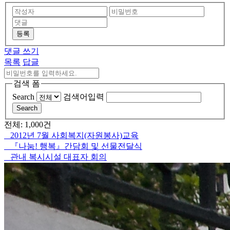
등록
댓글 쓰기
목록
답글
검색 폼
Search
검색어입력
Search
전체: 1,000건
2012년 7월 사회복지(자원봉사)교육
『나눔! 행복』간담회 및 선물전달식
관내 복시시설 대표자 회의