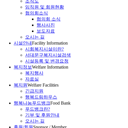
조직도
임직원 및 회원현황
협의회소식
협의회 소식
행사사진
보도자료
오시는 길
시설안내
Facility Information
시회복지시설이란?
서대문구복지시설검색
시설등록 및 변경요청
복지정보
Welfare Information
복지행사
자료실
복지원
Welfare Facilities
긴급지원
행복드림하우스
행복나눔푸드뱅크
Food Bank
푸드뱅크란?
기부 및 후원안내
오시는 길
후원/회원
Sponsor / Member