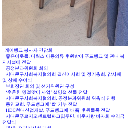
캐어뱅크 봉사자 간담회
좋은이웃들, 더웍스 아동의류 후원받아 푸드뱅크 및 관내 복
지시설에 전달
공정분과위원회 회의
서대문구사회복지협의회 결산이사회 및 정기총회, 감사패
및 상패 수여식
부회장단 회의 및 선거위원단 구성
‘훈훈한 명절맞이 사업’ 설명절 선물 전달
서대문구사회복지협의회, 공정분과위원회 위촉식 진행
동안교회, 푸드뱅크에 '쌀' 기부 전달
HDC현대산업개발, 푸드뱅크에 '배즙' 후원물품 전달
서대문푸르지오센트럴파크입주민, 이웃사랑 바자회 수익금
전달식