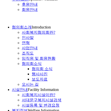
후원안내
회원안내
협의회소개
Introduction
사회복지협의회란?
인사말
연혁
사업안내
조직도
임직원 및 회원현황
협의회소식
협의회 소식
행사사진
보도자료
오시는 길
시설안내
Facility Information
시회복지시설이란?
서대문구복지시설검색
시설등록 및 변경요청
복지정보
Welfare Information