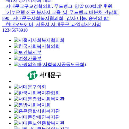
제1차 정기이사회 개최
서대문교구교경협의회, 푸드뱅크 '양말 600켤레' 후원
'기부은행 신규 봉사자 교육' 및 '푸드뱅크 배분처 간담회'
890
서대문구사회복지협의회, '감사 나눔, 송년의 밤’
현대오토에버, 서울시-서대문구 '과일상자' 사업
1
2
3
4
5
6
7
8
9
10