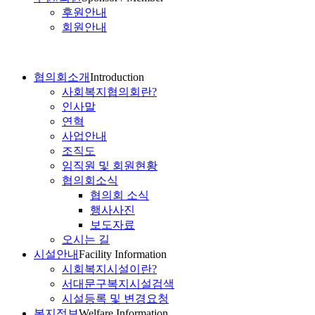
후원안내
회원안내
협의회소개
Introduction
사회복지협의회란?
인사말
연혁
사업안내
조직도
임직원 및 회원현황
협의회소식
협의회 소식
행사사진
보도자료
오시는 길
시설안내
Facility Information
시회복지시설이란?
서대문구복지시설검색
시설등록 및 변경요청
복지정보
Welfare Information