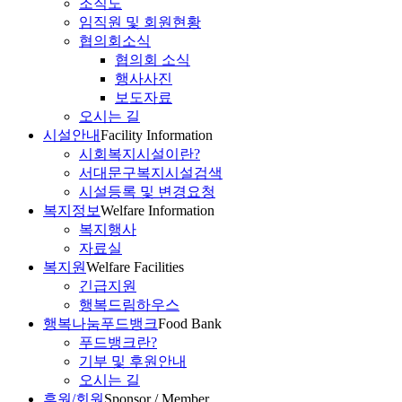
조직도
임직원 및 회원현황
협의회소식
협의회 소식
행사사진
보도자료
오시는 길
시설안내
Facility Information
시회복지시설이란?
서대문구복지시설검색
시설등록 및 변경요청
복지정보
Welfare Information
복지행사
자료실
복지원
Welfare Facilities
긴급지원
행복드림하우스
행복나눔푸드뱅크
Food Bank
푸드뱅크란?
기부 및 후원안내
오시는 길
후원/회원
Sponsor / Member