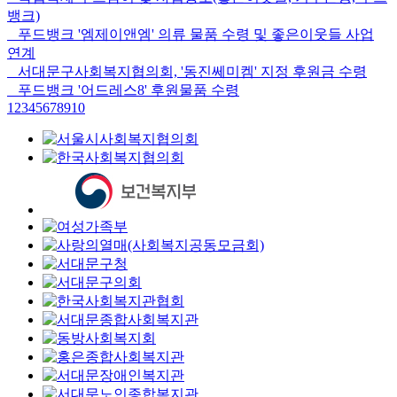
뱅크)
푸드뱅크 '엠제이앤엠' 의류 물품 수령 및 좋은이웃들 사업
연계
서대문구사회복지협의회, '동진쎄미켐' 지정 후원금 수령
푸드뱅크 '어드레스8' 후원물품 수령
1
2
3
4
5
6
7
8
9
10