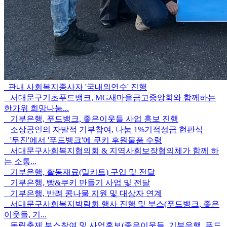
관내 사회복지종사자 '국내외연수' 진행
서대문구기초푸드뱅크, MG새마을금고중앙회와 함께하는
한가위 희망나눔...
기부은행, 푸드뱅크, 좋은이웃들 사업 홍보 진행
소상공인의 자발적 기부참여, 나눔 1%기적성금 현판식
'무진'에서 '푸드뱅크'에 쿠키 후원물품 수령
서대문구사회복지협의회 & 지역사회보장협의체가 함께 하
는 소통...
기부은행, 활동재료(밀키트) 구입 및 전달
기부은행, 빵&쿠키 만들기 사업 및 전달
기부은행, 반려 콩나물 지원 및 대상자 연계
서대문구사회복지박람회 행사 진행 및 부스(푸드뱅크, 좋은
이웃들, 기...
독립축제 부스참여 및 사업홍보(좋은이웃들, 기부은행, 푸드