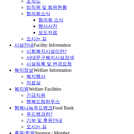
조직도
임직원 및 회원현황
협의회소식
협의회 소식
행사사진
보도자료
오시는 길
시설안내
Facility Information
시회복지시설이란?
서대문구복지시설검색
시설등록 및 변경요청
복지정보
Welfare Information
복지행사
자료실
복지원
Welfare Facilities
긴급지원
행복드림하우스
행복나눔푸드뱅크
Food Bank
푸드뱅크란?
기부 및 후원안내
오시는 길
후원/회원
Sponsor / Member