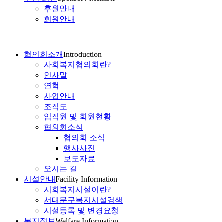
후원안내
회원안내
협의회소개
Introduction
사회복지협의회란?
인사말
연혁
사업안내
조직도
임직원 및 회원현황
협의회소식
협의회 소식
행사사진
보도자료
오시는 길
시설안내
Facility Information
시회복지시설이란?
서대문구복지시설검색
시설등록 및 변경요청
복지정보
Welfare Information