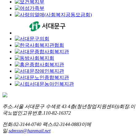
주소.
서울 서대문구 수색로 43 4층(청년창업지원센터))
회장.
이
국노
법인고유번호.
110-82-16372
전화.
02-3144-0740
팩스.
02-3144-0883
이메
일.
sdmssn@hanmail.net