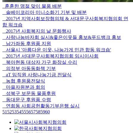
훈훈한 명절 맞이 물품 배분
솔베이코리아 미니소화기 기부 및 배분
2017년 지역사회보장협의체 & 서대문구사회복지협의회 연
합 워크숍
2017년 사회복지의 날 문화행사
사랑나눔바자회 실시&좋은이웃들 홍보&푸드뱅크 홍보
남가좌동 후원품 지원
서울시 '아름다운 이웃, 나눔가게 민관 합동 워크숍'
2017년 서대문구사회복지협의회 임시이사회
북아현동 대상자 가구 화장실 수리
의정부 아동동화책 기부
aT 임직원 사랑나눔기금 전달식
농협 후원품전달식
마을자원분과 회의
성북구 보문동 물품후원
동대문구 후원품 수령
연희동 사회공헌활동기부은행 실시
51
52
53
54
55
56
57
58
59
60