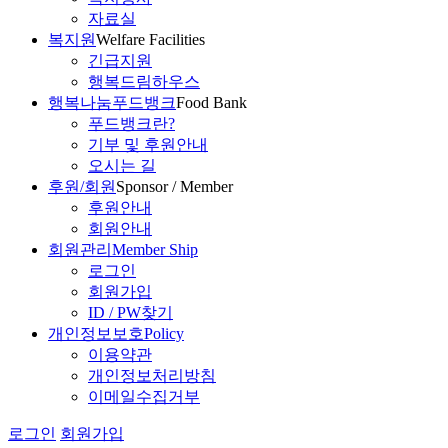
자료실
복지원
Welfare Facilities
긴급지원
행복드림하우스
행복나눔푸드뱅크
Food Bank
푸드뱅크란?
기부 및 후원안내
오시는 길
후원/회원
Sponsor / Member
후원안내
회원안내
회원관리
Member Ship
로그인
회원가입
ID / PW찾기
개인정보보호
Policy
이용약관
개인정보처리방침
이메일수집거부
로그인
회원가입