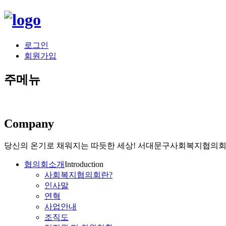
로그인
회원가입
주메뉴
Company
당신의 온기로 채워지는 따듯한 세상!
서대문구사회복지협의회가
협의회소개
Introduction
사회복지협의회란?
인사말
연혁
사업안내
조직도