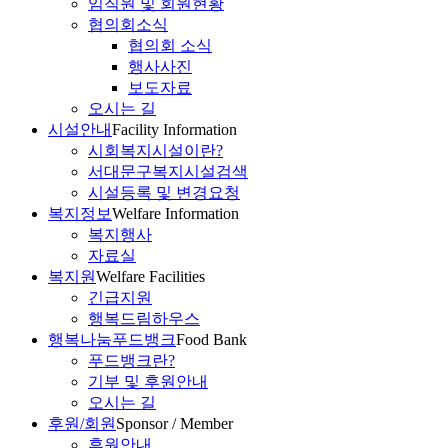
임직원 및 회원현황
협의회소식
협의회 소식
행사사진
보도자료
오시는 길
시설안내
Facility Information
시회복지시설이란?
서대문구복지시설검색
시설등록 및 변경요청
복지정보
Welfare Information
복지행사
자료실
복지원
Welfare Facilities
긴급지원
행복드림하우스
행복나눔푸드뱅크
Food Bank
푸드뱅크란?
기부 및 후원안내
오시는 길
후원/회원
Sponsor / Member
후원안내