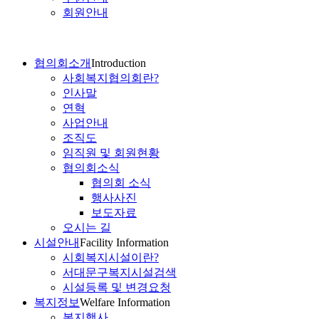
회원안내
협의회소개
Introduction
사회복지협의회란?
인사말
연혁
사업안내
조직도
임직원 및 회원현황
협의회소식
협의회 소식
행사사진
보도자료
오시는 길
시설안내
Facility Information
시회복지시설이란?
서대문구복지시설검색
시설등록 및 변경요청
복지정보
Welfare Information
복지행사