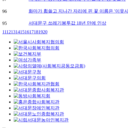
화마가 휩쓸고 지나간 자리에 핀 꽃 이름은 '이웃사
96
서대문구 쓰레기봉투값 18년 만에 인상
95
11
12
13
14
15
16
17
18
19
20