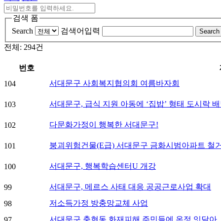
검색 폼
Search
검색어입력
Search
전체: 294건
번호
서대문구 사회복지협의회 여름바자회
104
서대문구, 급식 지원 아동에 ‘집밥’ 형태 도시락 
103
다문화가정이 행복한 서대문구!
102
붕괴위험건물(E급) 서대문구 금화시범아파트 철
101
서대문구, 행복학습센터U 개강
100
서대문구, 메르스 사태 대응 공공근로사업 확대
99
저소득가정 방충망교체 사업
98
서대문구 충현동 화재피해 주민들에 온정 잇달아
97