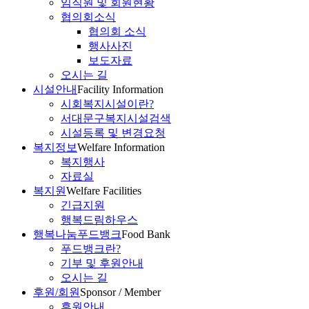
임직원 및 회원현황
협의회소식
협의회 소식
행사사진
보도자료
오시는 길
시설안내
Facility Information
시회복지시설이란?
서대문구복지시설검색
시설등록 및 변경요청
복지정보
Welfare Information
복지행사
자료실
복지원
Welfare Facilities
긴급지원
행복드림하우스
행복나눔푸드뱅크
Food Bank
푸드뱅크란?
기부 및 후원안내
오시는 길
후원/회원
Sponsor / Member
후원안내