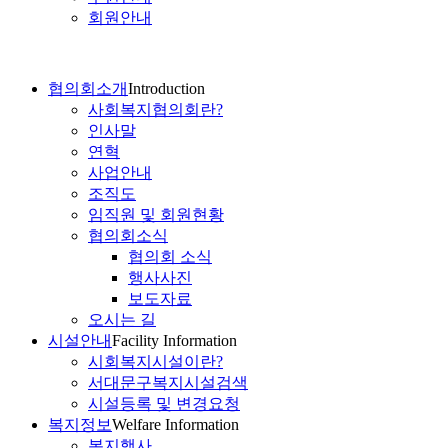
회원안내
협의회소개
Introduction
사회복지협의회란?
인사말
연혁
사업안내
조직도
임직원 및 회원현황
협의회소식
협의회 소식
행사사진
보도자료
오시는 길
시설안내
Facility Information
시회복지시설이란?
서대문구복지시설검색
시설등록 및 변경요청
복지정보
Welfare Information
복지행사