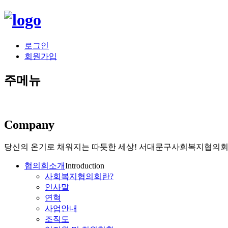
로그인
회원가입
주메뉴
Company
당신의 온기로 채워지는 따듯한 세상!
서대문구사회복지협의회가
협의회소개
Introduction
사회복지협의회란?
인사말
연혁
사업안내
조직도