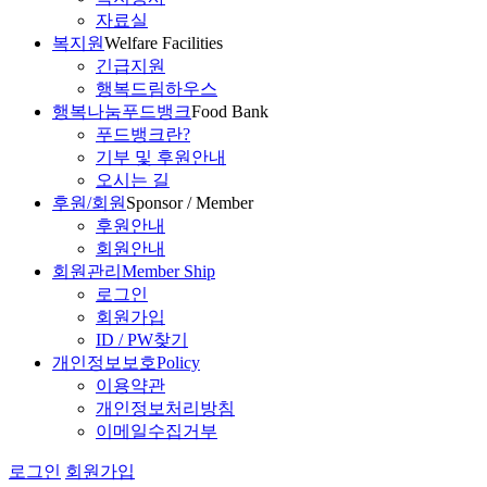
자료실
복지원
Welfare Facilities
긴급지원
행복드림하우스
행복나눔푸드뱅크
Food Bank
푸드뱅크란?
기부 및 후원안내
오시는 길
후원/회원
Sponsor / Member
후원안내
회원안내
회원관리
Member Ship
로그인
회원가입
ID / PW찾기
개인정보보호
Policy
이용약관
개인정보처리방침
이메일수집거부
로그인
회원가입