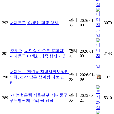
관리
2026-01-
292
서대문구, 야생화 파종 행사
3079
09
자
'홍제천, 시민의 손으로 꽃피다'
관리
2026-01-
291
2143
09
서대문구 야생화 파종 행사 개최
자
서대문구 천연동 지역사회보장협
관리
2026-01-
290
의체, 건강 담은 삼계탕 나눔 진
1971
09
자
행
NH농협은행 서울본부, 서대문구
관리
2025-03-
289
5310
21
푸드뱅크에 우리 쌀 전달
자