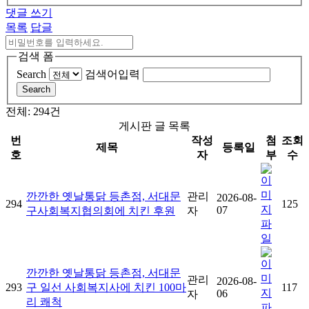
댓글 쓰기
목록
답글
검색 폼
Search
검색어입력
Search
전체: 294건
게시판 글 목록
번
작성
첨
조회
제목
등록일
호
자
부
수
깐깐한 옛날통닭 등촌점, 서대문
관리
2026-08-
294
125
07
구사회복지협의회에 치킨 후원
자
깐깐한 옛날통닭 등촌점, 서대문
관리
2026-08-
293
구 일선 사회복지사에 치킨 100마
117
06
자
리 쾌척