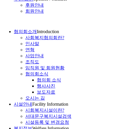
후원안내
회원안내
협의회소개
Introduction
사회복지협의회란?
인사말
연혁
사업안내
조직도
임직원 및 회원현황
협의회소식
협의회 소식
행사사진
보도자료
오시는 길
시설안내
Facility Information
시회복지시설이란?
서대문구복지시설검색
시설등록 및 변경요청
복지정보
Welfare Information