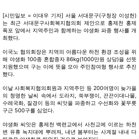
[시민일보 = 이대우 기자]
서울 서대문구(구청장 이성헌)
는 최근 서대문구사회복지협의회 제안으로 홍제천 홍제
폭포 앞에서 지역주민과 함께하는 야생화 파종 행사를 개
최했다.
이국노 협의회장은 지역의 아름다운 하천 환경 조성을 위
해 야생화 100종 혼합종자 86kg(1000만원 상당)을 선뜻
지원했으며 구는 이에 뜻을 모아 주민참여형 행사로 추진
했다.
이날 사회복지협의회원과 지역주민 등 200여명이 늦가을
의 청명한 날씨 속에서 도라지, 쑥부쟁이, 끈끈이대나물,
수레국화, 질경이 등의 씨앗을 파종하고 수선화와 꽃무릇
구근 500구를 심었다.
야생화 씨앗은 홍제천 백련교에서 사천교에 이르는 하천
변 유휴 녹지대에 뿌려져, 내년 봄부터는 사계절 내내 다