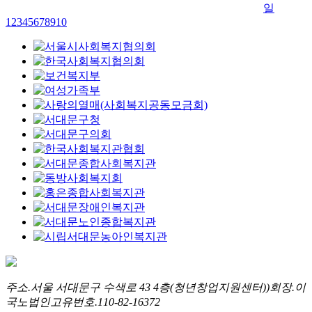
1
2
3
4
5
6
7
8
9
10
주소.
서울 서대문구 수색로 43 4층(청년창업지원센터))
회장.
이
국노
법인고유번호.
110-82-16372