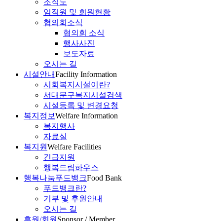
조직도
임직원 및 회원현황
협의회소식
협의회 소식
행사사진
보도자료
오시는 길
시설안내
Facility Information
시회복지시설이란?
서대문구복지시설검색
시설등록 및 변경요청
복지정보
Welfare Information
복지행사
자료실
복지원
Welfare Facilities
긴급지원
행복드림하우스
행복나눔푸드뱅크
Food Bank
푸드뱅크란?
기부 및 후원안내
오시는 길
후원/회원
Sponsor / Member