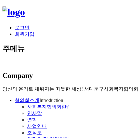
로그인
회원가입
주메뉴
Company
당신의 온기로 채워지는 따듯한 세상!
서대문구사회복지협의회가
협의회소개
Introduction
사회복지협의회란?
인사말
연혁
사업안내
조직도