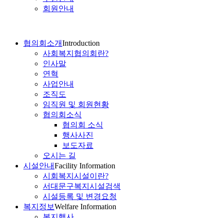
회원안내
협의회소개
Introduction
사회복지협의회란?
인사말
연혁
사업안내
조직도
임직원 및 회원현황
협의회소식
협의회 소식
행사사진
보도자료
오시는 길
시설안내
Facility Information
시회복지시설이란?
서대문구복지시설검색
시설등록 및 변경요청
복지정보
Welfare Information
복지행사