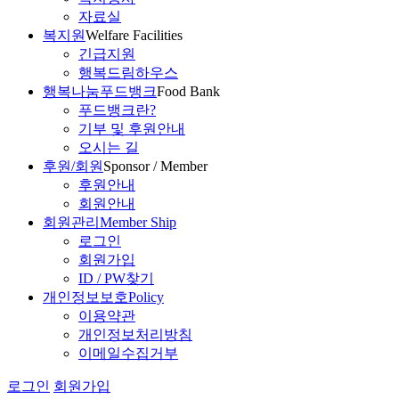
자료실
복지원
Welfare Facilities
긴급지원
행복드림하우스
행복나눔푸드뱅크
Food Bank
푸드뱅크란?
기부 및 후원안내
오시는 길
후원/회원
Sponsor / Member
후원안내
회원안내
회원관리
Member Ship
로그인
회원가입
ID / PW찾기
개인정보보호
Policy
이용약관
개인정보처리방침
이메일수집거부
로그인
회원가입