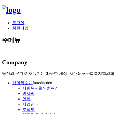
로그인
회원가입
주메뉴
Company
당신의 온기로 채워지는 따듯한 세상!
서대문구사회복지협의회가
협의회소개
Introduction
사회복지협의회란?
인사말
연혁
사업안내
조직도