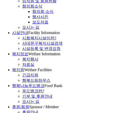
임직원 및 회원현황
협의회소식
협의회 소식
행사사진
보도자료
오시는 길
시설안내
Facility Information
시회복지시설이란?
서대문구복지시설검색
시설등록 및 변경요청
복지정보
Welfare Information
복지행사
자료실
복지원
Welfare Facilities
긴급지원
행복드림하우스
행복나눔푸드뱅크
Food Bank
푸드뱅크란?
기부 및 후원안내
오시는 길
후원/회원
Sponsor / Member
후원안내