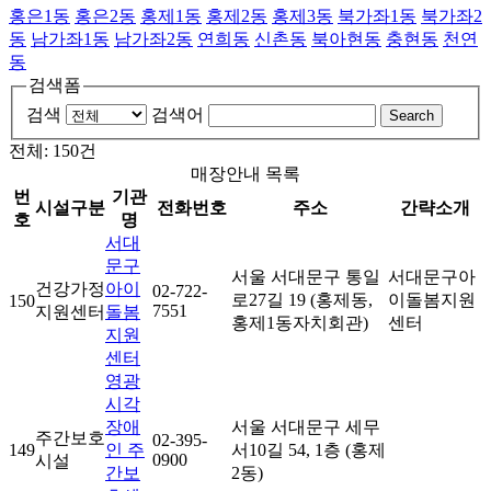
홍은1동
홍은2동
홍제1동
홍제2동
홍제3동
북가좌1동
북가좌2
동
남가좌1동
남가좌2동
연희동
신촌동
북아현동
충현동
천연
동
검색폼
검색
검색어
Search
전체: 150건
매장안내 목록
번
기관
시설구분
전화번호
주소
간략소개
호
명
서대
문구
서울 서대문구 통일
서대문구아
건강가정
아이
02-722-
로27길 19 (홍제동,
이돌봄지원
150
7551
지원센터
돌봄
홍제1동자치회관)
센터
지원
센터
영광
시각
장애
서울 서대문구 세무
주간보호
02-395-
149
인 주
서10길 54, 1층 (홍제
0900
시설
간보
2동)