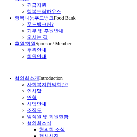
긴급지원
행복드림하우스
행복나눔푸드뱅크
Food Bank
푸드뱅크란?
기부 및 후원안내
오시는 길
후원/회원
Sponsor / Member
후원안내
회원안내
협의회소개
Introduction
사회복지협의회란?
인사말
연혁
사업안내
조직도
임직원 및 회원현황
협의회소식
협의회 소식
행사사진