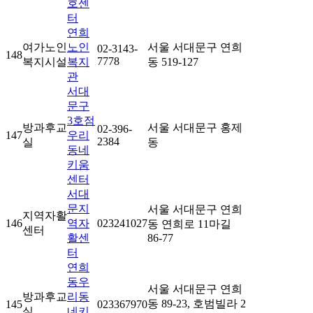
호센
터
연희
여가노인
노인
서울 서대문구 연희
02-3143-
148
7778
복지시설
복지
동 519-127
관
서대
문구
3호점
방과후교
서울 서대문구 홍제
02-396-
147
우리
2384
실
동
동네
키움
센터
서대
문지
서울 서대문구 연희
지역자활
146
역자
023241027
동 연희로 11마길
센터
활센
86-77
터
연희
동우
서울 서대문구 연희
방과후교
리동
동 89-23, 호범빌라 2
145
023367970
실
네키