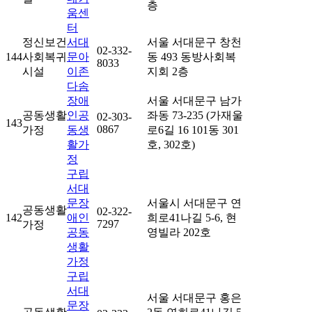
층
움센
터
정신보건
서대
서울 서대문구 창천
02-332-
144
사회복귀
문아
동 493 동방사회복
8033
시설
이존
지회 2층
다솜
장애
서울 서대문구 남가
공동생활
인공
좌동 73-235 (가재울
02-303-
143
0867
가정
동생
로6길 16 101동 301
활가
호, 302호)
정
구립
서대
문장
서울시 서대문구 연
공동생활
02-322-
142
애인
희로41나길 5-6, 현
7297
가정
공동
영빌라 202호
생활
가정
구립
서대
서울 서대문구 홍은
문장