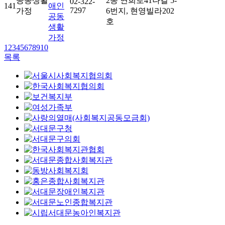
공동생활
2동 연희로41나길 5-
02-322-
141
애인
7297
가정
6번지, 현영빌라202
공동
호
생활
가정
1
2
3
4
5
6
7
8
9
10
목록