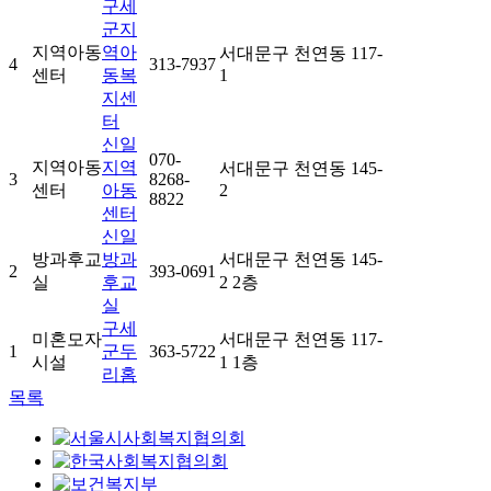
구세
군지
지역아동
역아
서대문구 천연동 117-
4
313-7937
센터
동복
1
지센
터
신일
070-
지역아동
지역
서대문구 천연동 145-
3
8268-
센터
아동
2
8822
센터
신일
방과후교
방과
서대문구 천연동 145-
2
393-0691
실
후교
2 2층
실
구세
미혼모자
서대문구 천연동 117-
1
군두
363-5722
시설
1 1층
리홈
목록