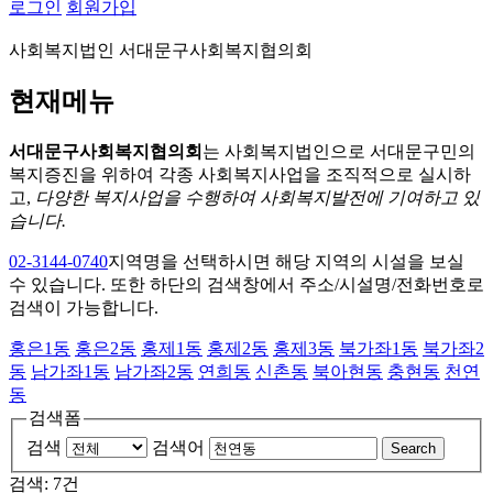
로그인
회원가입
사회복지법인 서대문구사회복지협의회
현재메뉴
서대문구사회복지협의회
는 사회복지법인으로 서대문구민의
복지증진을 위하여 각종 사회복지사업을 조직적으로 실시하
고,
다양한 복지사업을 수행하여 사회복지발전에 기여하고 있
습니다.
02-3144-0740
지역명을 선택하시면 해당 지역의 시설을 보실
수 있습니다. 또한 하단의 검색창에서 주소/시설명/전화번호로
검색이 가능합니다.
홍은1동
홍은2동
홍제1동
홍제2동
홍제3동
북가좌1동
북가좌2
동
남가좌1동
남가좌2동
연희동
신촌동
북아현동
충현동
천연
동
검색폼
검색
검색어
Search
검색: 7건