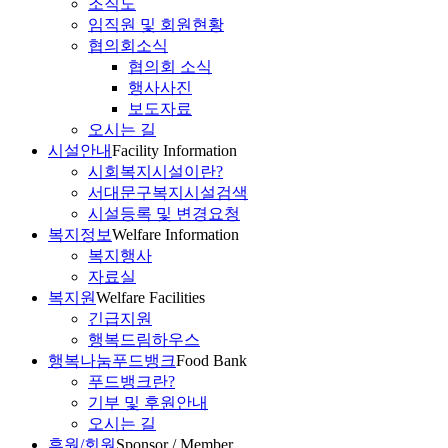
조직도
임직원 및 회원현황
협의회소식
협의회 소식
행사사진
보도자료
오시는 길
시설안내
Facility Information
시회복지시설이란?
서대문구복지시설검색
시설등록 및 변경요청
복지정보
Welfare Information
복지행사
자료실
복지원
Welfare Facilities
긴급지원
행복드림하우스
행복나눔푸드뱅크
Food Bank
푸드뱅크란?
기부 및 후원안내
오시는 길
후원/회원
Sponsor / Member