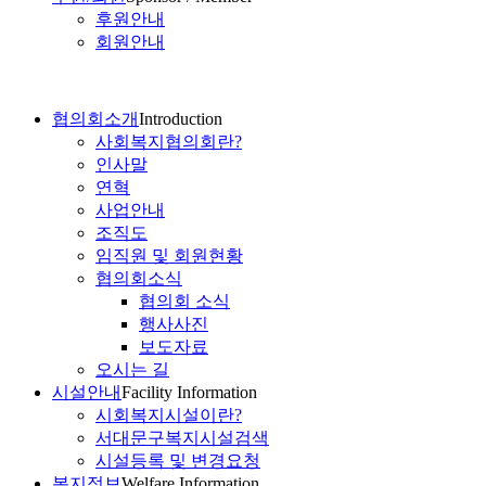
후원안내
회원안내
협의회소개
Introduction
사회복지협의회란?
인사말
연혁
사업안내
조직도
임직원 및 회원현황
협의회소식
협의회 소식
행사사진
보도자료
오시는 길
시설안내
Facility Information
시회복지시설이란?
서대문구복지시설검색
시설등록 및 변경요청
복지정보
Welfare Information