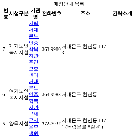
매장안내 목록
번
기관
시설구분
전화번호
주소
간략소개
호
명
시립
서대
문노
인종
재가노인
서대문구 천연동 117-
7
합복
363-9980
복지시설
3
지관
주간
보호
센터
서대
문노
여가노인
6
인종
363-9988
서대문구 천연동
복지시설
합복
지관
구세
군서
서대문구 천연동 117-
양육시설
5
372-7937
울후
1 (독립문로 8길 41)
생원