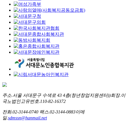
주소.
서울 서대문구 수색로 43 4층(청년창업지원센터))
회장.
이
국노
법인고유번호.
110-82-16372
전화.
02-3144-0740
팩스.
02-3144-0883
이메
일.
sdmssn@hanmail.net